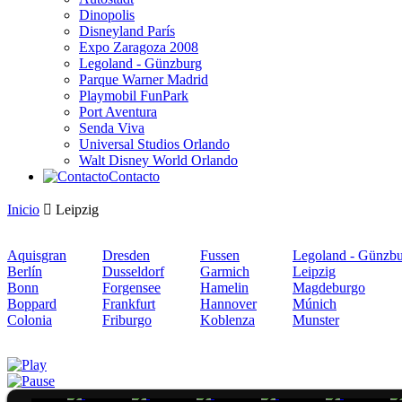
Dinopolis
Disneyland París
Expo Zaragoza 2008
Legoland - Günzburg
Parque Warner Madrid
Playmobil FunPark
Port Aventura
Senda Viva
Universal Studios Orlando
Walt Disney World Orlando
Contacto
Inicio
Leipzig
Aquisgran
Dresden
Fussen
Legoland - Günzb
Berlín
Dusseldorf
Garmich
Leipzig
Bonn
Forgensee
Hamelin
Magdeburgo
Boppard
Frankfurt
Hannover
Múnich
Colonia
Friburgo
Koblenza
Munster