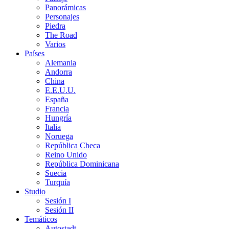
Panorámicas
Personajes
Piedra
The Road
Varios
Países
Alemania
Andorra
China
E.E.U.U.
España
Francia
Hungría
Italia
Noruega
República Checa
Reino Unido
República Dominicana
Suecia
Turquía
Studio
Sesión I
Sesión II
Temáticos
Autostadt