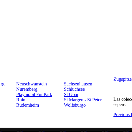
Zugspitze
urg
Neuschwanstein
Sachsenhausen
Nuremberg
Schluchsee
Playmobil FunPark
St Goar
Las colec
Rhin
St Margen - St Peter
espere.
Rudemheim
Wolfsburgo
Previous 