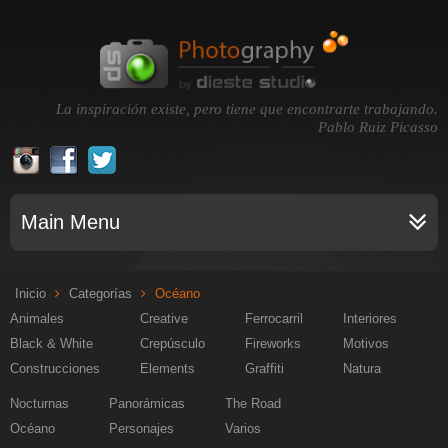
La inspiración existe, pero tiene que encontrarte trabajando.
Pablo Ruiz Picasso
Main Menu
Inicio
Categorías
Océano
Animales
Creative
Ferrocarril
Interiores
Black & White
Crepúsculo
Fireworks
Motivos
Construcciones
Elements
Graffiti
Natura
Nocturnas
Panorámicas
The Road
Océano
Personajes
Varios