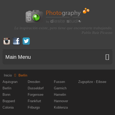
La inspiración existe, pero tiene que encontrarte trabajando.
Pablo Ruiz Picasso
Main Menu
Inicio
Berlín
Aquisgran
Dresden
Fussen
Zugspitze - Eibsee
Berlín
Dusseldorf
Garmich
Bonn
Forgensee
Hamelin
Boppard
Frankfurt
Hannover
Colonia
Friburgo
Koblenza