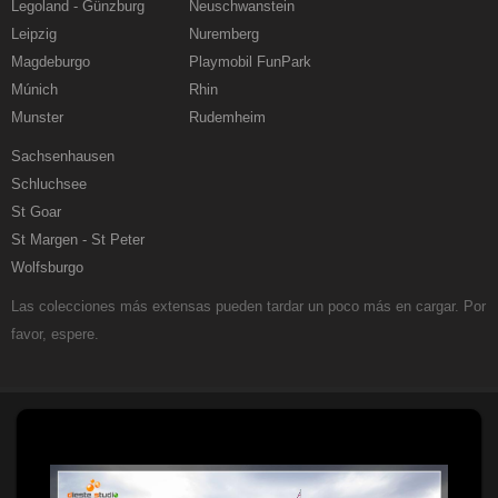
Legoland - Günzburg
Neuschwanstein
Leipzig
Nuremberg
Magdeburgo
Playmobil FunPark
Múnich
Rhin
Munster
Rudemheim
Sachsenhausen
Schluchsee
St Goar
St Margen - St Peter
Wolfsburgo
Las colecciones más extensas pueden tardar un poco más en cargar. Por
favor, espere.