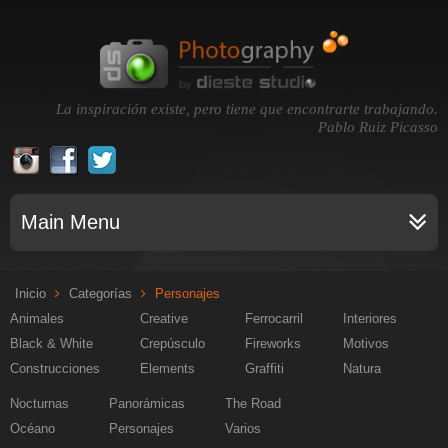
La inspiración existe, pero tiene que encontrarte trabajando.
Pablo Ruiz Picasso
Main Menu
Inicio
Categorías
Personajes
Animales
Creative
Ferrocarril
Interiores
Black & White
Crepúsculo
Fireworks
Motivos
Construcciones
Elements
Graffiti
Natura
Nocturnas
Panorámicas
The Road
Océano
Personajes
Varios