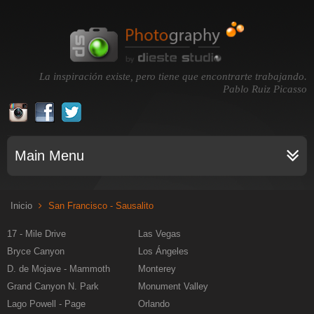
La inspiración existe, pero tiene que encontrarte trabajando.
Pablo Ruiz Picasso
Main Menu
Inicio
San Francisco - Sausalito
17 - Mile Drive
Las Vegas
Bryce Canyon
Los Ángeles
D. de Mojave - Mammoth
Monterey
Grand Canyon N. Park
Monument Valley
Lago Powell - Page
Orlando